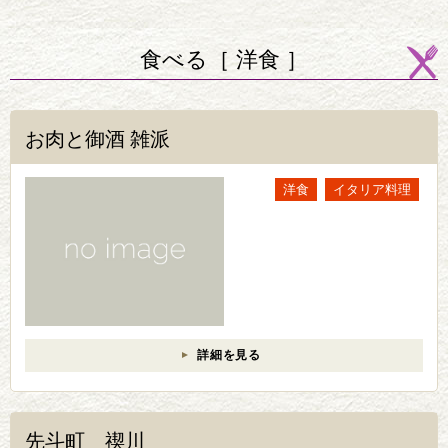
食べる［ 洋食 ］
お肉と御酒 雑派
洋食
イタリア料理
詳細を見る
先斗町 禊川